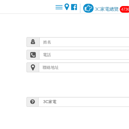
3C家電總覽
473