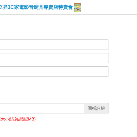
立昇3C家電影音廚具專賣店特賣會
圖檔註解
案大小(請勿超過2MB)