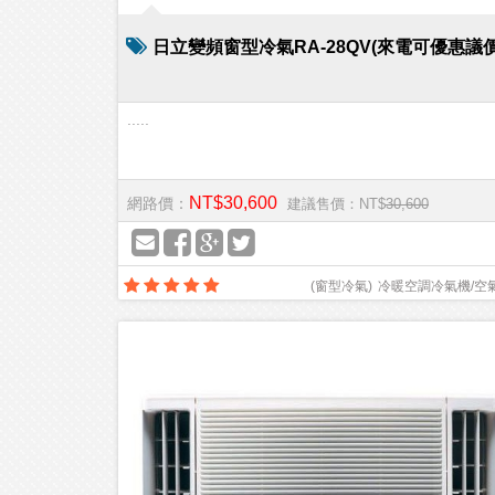
日立變頻窗型冷氣RA-28QV(來電可優惠議價
.....
NT$30,600
網路價：
建議售價：NT$
30,600
(
窗型冷氣
)
冷暖空調冷氣機/空