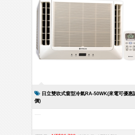
日立雙吹式窗型冷氣RA-50WK(來電可優惠
價)
.....