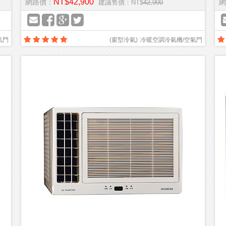
NT$42,900
網路價：
網
建議售價：NT$
42,900
氣門
(
窗型冷氣
)
冷暖空調冷氣機/空氣門