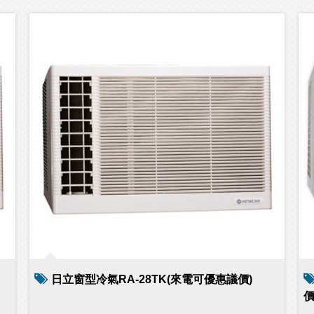
日立窗型冷氣RA-28TK(來電可優惠議價)
價