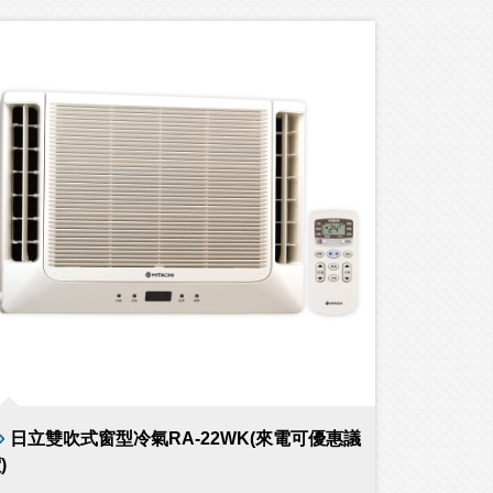
日立雙吹式窗型冷氣RA-22WK(來電可優惠議
)