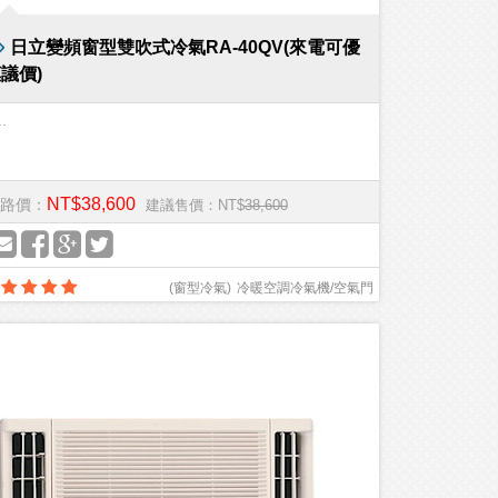
日立變頻窗型雙吹式冷氣RA-40QV(來電可優
議價)
..
NT$38,600
路價：
建議售價：NT$
38,600
(
窗型冷氣
)
冷暖空調冷氣機/空氣門