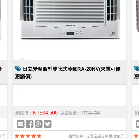
優
日立變頻窗型雙吹式冷氣RA-28NV(來電可優
惠議價)
惠
.....
...
NT$34,500
網路價：
網
建議售價：NT$
34,500
氣門
(
窗型冷氣
)
冷暖空調冷氣機/空氣門