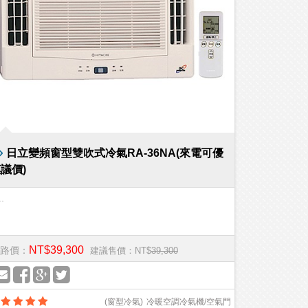
日立變頻窗型雙吹式冷氣RA-36NA(來電可優
議價)
..
NT$39,300
路價：
建議售價：NT$
39,300
(
窗型冷氣
)
冷暖空調冷氣機/空氣門