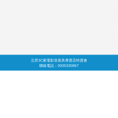
立昇3C家電影音廚具專賣店特賣會
商品總覽
請由此進入
聯絡電話：0935330867