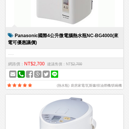
Panasonic國際4公升微電腦熱水瓶NC-BG4000(來
電可優惠議價)
.....
NT$2,700
網路價：
建議售價：NT$
2,700
(
熱水瓶
)
廚房家電/瓦斯爐/排油煙機/烘碗機