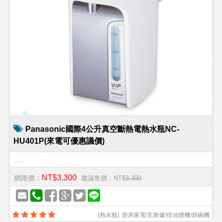
Panasonic國際4公升真空斷熱電熱水瓶NC-
HU401P(來電可優惠議價)
.....
NT$3,300
網路價：
建議售價：NT$
3,300
(
熱水瓶
)
廚房家電/瓦斯爐/排油煙機/烘碗機