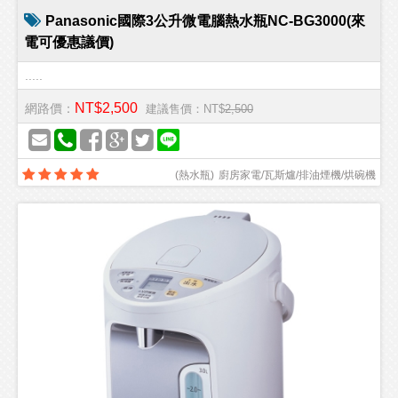
Panasonic國際3公升微電腦熱水瓶NC-BG3000(來
電可優惠議價)
.....
NT$2,500
網路價：
建議售價：NT$
2,500
(
熱水瓶
)
廚房家電/瓦斯爐/排油煙機/烘碗機