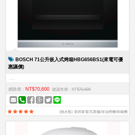
BOSCH 71公升嵌入式烤箱HBG656BS1(來電可優
惠議價)
.....
NT$70,600
網路價：
建議售價：NT$
70,600
(
熱水瓶
)
廚房家電/瓦斯爐/排油煙機/烘碗機