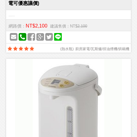
電可優惠議價)
.....
NT$2,100
網路價：
建議售價：NT$
2,100
(
熱水瓶
)
廚房家電/瓦斯爐/排油煙機/烘碗機