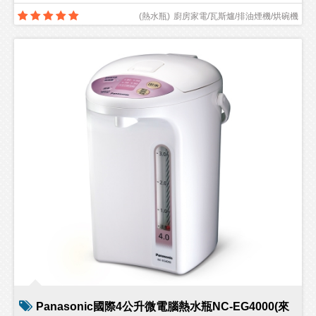
(
熱水瓶
)
廚房家電/瓦斯爐/排油煙機/烘碗機
Panasonic國際4公升微電腦熱水瓶NC-EG4000(來