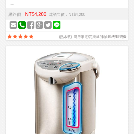
.....
NT$4,200
網路價：
建議售價：NT$
4,200
(
熱水瓶
)
廚房家電/瓦斯爐/排油煙機/烘碗機