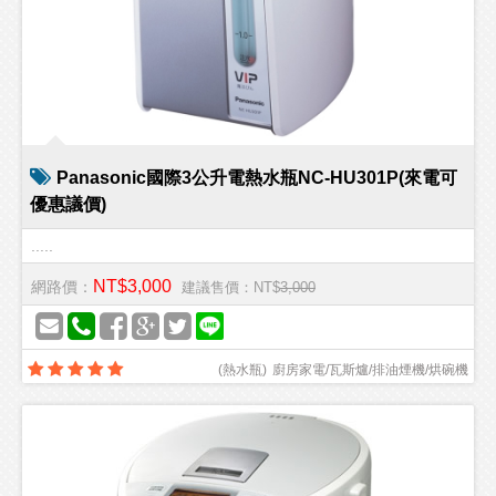
Panasonic國際3公升電熱水瓶NC-HU301P(來電可
優惠議價)
.....
NT$3,000
網路價：
建議售價：NT$
3,000
(
熱水瓶
)
廚房家電/瓦斯爐/排油煙機/烘碗機