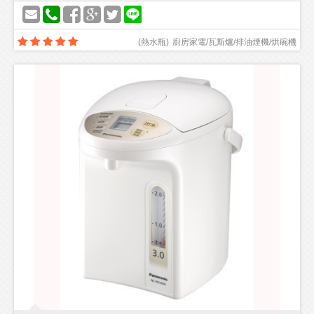
(
熱水瓶
)
廚房家電/瓦斯爐/排油煙機/烘碗機