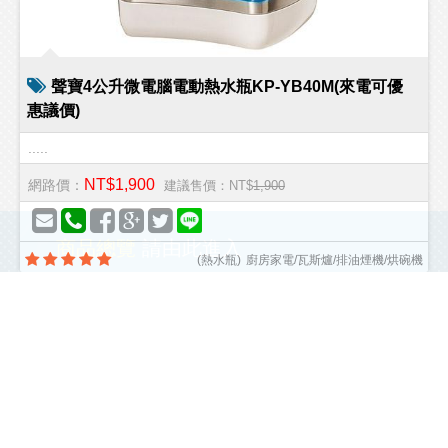
聲寶4公升微電腦電動熱水瓶KP-YB40M(來電可優
惠議價)
.....
NT$1,900
網路價：
建議售價：NT$
1,900
商品總覽
請由此進入
(
熱水瓶
)
廚房家電/瓦斯爐/排油煙機/烘碗機