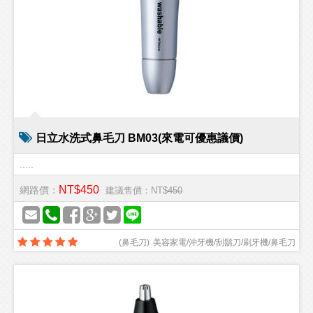
日立水洗式鼻毛刀 BM03(來電可優惠議價)
.....
NT$450
網路價：
建議售價：NT$
450
(
鼻毛刀
)
美容家電/沖牙機/刮鬍刀/刷牙機/鼻毛刀