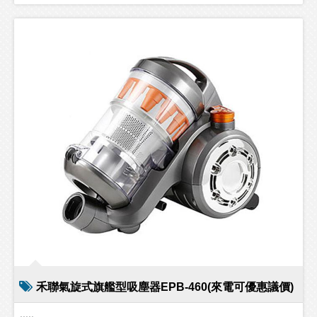
禾聯氣旋式旗艦型吸塵器EPB-460(來電可優惠議價)
.....