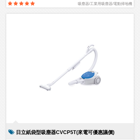
吸塵器/工業用吸塵器/電動掃地機
日立紙袋型吸塵器CVCP5T(來電可優惠議價)