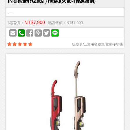
(N香檳金/R炫麗紅) (無線)(來電可優惠議價)
.....
NT$7,900
網路價：
建議售價：NT$
7,900
吸塵器/工業用吸塵器/電動掃地機