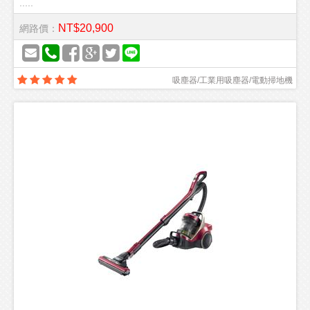
.....
NT$20,900
網路價：
吸塵器/工業用吸塵器/電動掃地機