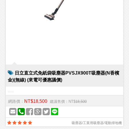
日立直立式免紙袋吸塵器PVSJX900T吸塵器(N香檳
金)(無線) (來電可優惠議價)
.....
NT$18,500
網路價：
建議售價：NT$
18,500
吸塵器/工業用吸塵器/電動掃地機