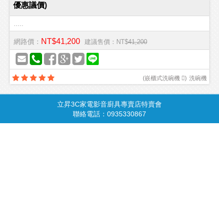
優惠議價)
.....
NT$41,200
網路價：
建議售價：NT$
41,200
(
嵌櫃式洗碗機 
)
洗碗機
立昇3C家電影音廚具專賣店特賣會
商品總覽
請由此進入
聯絡電話：0935330867