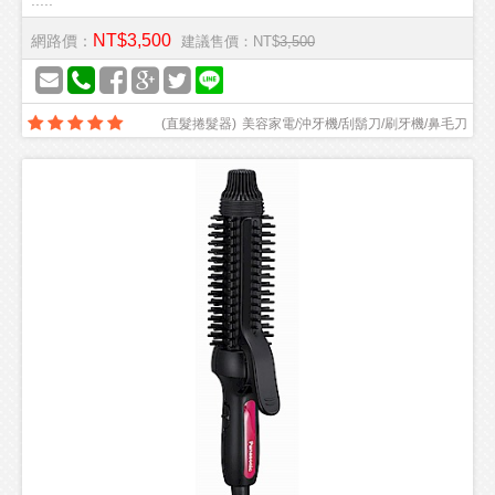
.....
NT$3,500
網路價：
建議售價：NT$
3,500
(
直髮捲髮器
)
美容家電/沖牙機/刮鬍刀/刷牙機/鼻毛刀