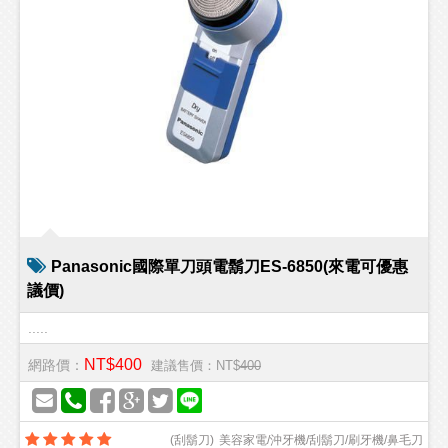
Panasonic國際單刀頭電鬍刀ES-6850(來電可優惠
議價)
.....
NT$400
網路價：
建議售價：NT$
400
(
刮鬍刀
)
美容家電/沖牙機/刮鬍刀/刷牙機/鼻毛刀