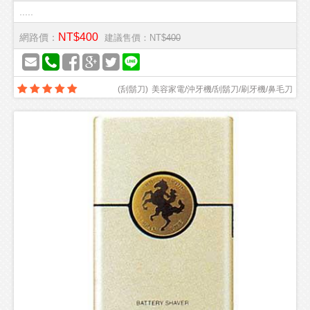
.....
NT$400
網路價：
建議售價：NT$
400
(
刮鬍刀
)
美容家電/沖牙機/刮鬍刀/刷牙機/鼻毛刀