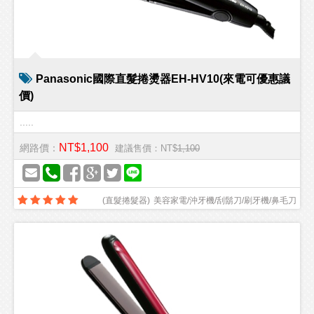
Panasonic國際直髮捲燙器EH-HV10(來電可優惠議
價)
.....
NT$1,100
網路價：
建議售價：NT$
1,100
(
直髮捲髮器
)
美容家電/沖牙機/刮鬍刀/刷牙機/鼻毛刀