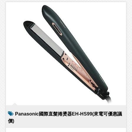
Panasonic國際直髮捲燙器EH-HS99(來電可優惠議
價)