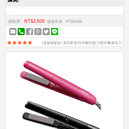
.....
NT$3,500
網路價：
建議售價：NT$
3,500
(
直髮捲髮器
)
美容家電/沖牙機/刮鬍刀/刷牙機/鼻毛刀