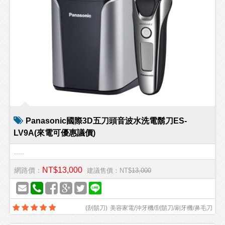
Panasonic國際3D五刀頭音波水洗電鬍刀ES-
LV9A(來電可優惠議價)
.....
NT$13,000
網路價：
建議售價：NT$
13,000
(
刮鬍刀
)
美容家電/沖牙機/刮鬍刀/刷牙機/鼻毛刀