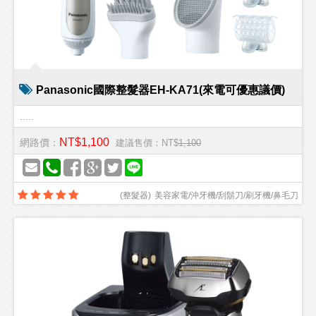
Panasonic國際整髮器EH-KA71(來電可優惠議價)
.....
NT$1,100
網路價：
建議售價：NT$
1,100
(
整髮器
)
美容家電/沖牙機/刮鬍刀/刷牙機/鼻毛刀