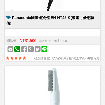
Panasonic國際捲燙梳 EH-HT45-K(來電可優惠議
價)
.....
NT$1,500
網路價：
建議售價：NT$
1,500
(
直髮捲髮器
)
美容家電/沖牙機/刮鬍刀/刷牙機/鼻毛刀