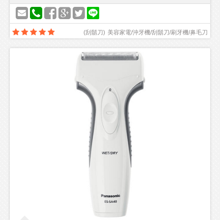
(
刮鬍刀
)
美容家電/沖牙機/刮鬍刀/刷牙機/鼻毛刀