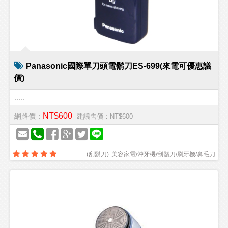
Panasonic國際單刀頭電鬍刀ES-699(來電可優惠議
價)
.....
NT$600
網路價：
建議售價：NT$
600
(
刮鬍刀
)
美容家電/沖牙機/刮鬍刀/刷牙機/鼻毛刀