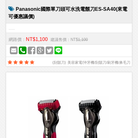
Panasonic國際單刀頭可水洗電鬍刀ES-SA40(來電
可優惠議價)
.....
NT$1,100
網路價：
建議售價：NT$
1,100
(
刮鬍刀
)
美容家電/沖牙機/刮鬍刀/刷牙機/鼻毛刀