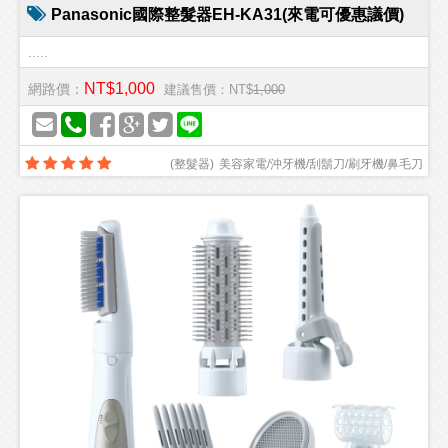
Panasonic國際整髮器EH-KA31(來電可優惠議價)
.....
NT$1,000
網路價：
建議售價：NT$
1,000
(
整髮器
)
美容家電/沖牙機/刮鬍刀/刷牙機/鼻毛刀