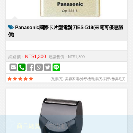
Panasonic國際卡片型電鬍刀ES-518(來電可優惠議
價)
.....
NT$1,300
網路價：
建議售價：NT$
1,300
(
刮鬍刀
)
美容家電/沖牙機/刮鬍刀/刷牙機/鼻毛刀
商品總覽
請由此進入