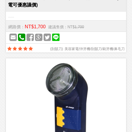
電可優惠議價)
.....
NT$1,700
網路價：
建議售價：NT$
1,700
(
刮鬍刀
)
美容家電/沖牙機/刮鬍刀/刷牙機/鼻毛刀