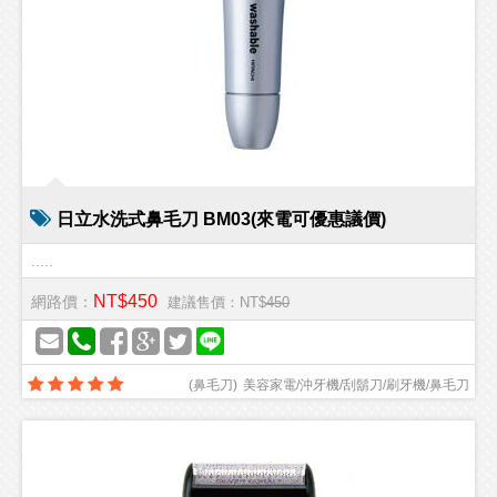
日立水洗式鼻毛刀 BM03(來電可優惠議價)
.....
NT$450
網路價：
建議售價：NT$
450
(
鼻毛刀
)
美容家電/沖牙機/刮鬍刀/刷牙機/鼻毛刀