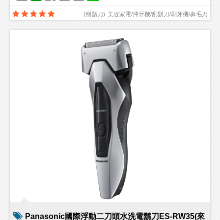
(
刮鬍刀
)
美容家電/沖牙機/刮鬍刀/刷牙機/鼻毛刀
Panasonic國際浮動二刀頭水洗電鬍刀ES-RW35(來