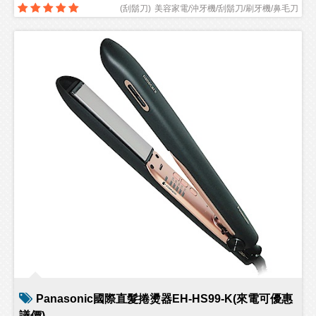
(
刮鬍刀
)
美容家電/沖牙機/刮鬍刀/刷牙機/鼻毛刀
Panasonic國際直髮捲燙器EH-HS99-K(來電可優惠
議價)