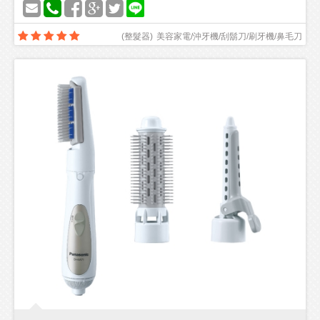
(
整髮器
)
美容家電/沖牙機/刮鬍刀/刷牙機/鼻毛刀