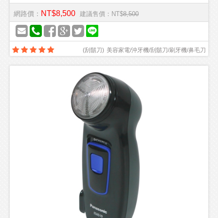
NT$8,500
網路價：
建議售價：NT$
8,500
(
刮鬍刀
)
美容家電/沖牙機/刮鬍刀/刷牙機/鼻毛刀