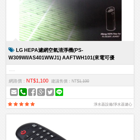
LG HEPA濾網空氣清淨機(PS-
W309WI/AS401WWJ1) AAFTWH101(來電可優
.....
NT$1,100
網路價：
建議售價：NT$
1,100
淨水器設備/淨水器濾心