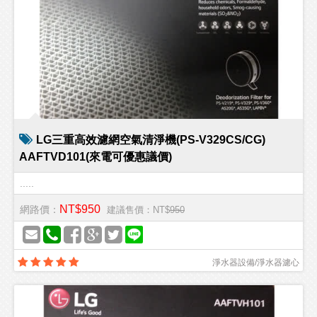
LG三重高效濾網空氣清淨機(PS-V329CS/CG)
AAFTVD101(來電可優惠議價)
.....
NT$950
網路價：
建議售價：NT$
950
淨水器設備/淨水器濾心