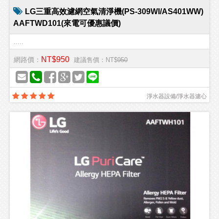
LG三重高效濾網空氣清淨機(PS-309WI/AS401WW)
AAFTWD101(來電可優惠議價)
.....
NT$950
網路價：
建議售價：NT$
950
淨水器設備/淨水器濾心