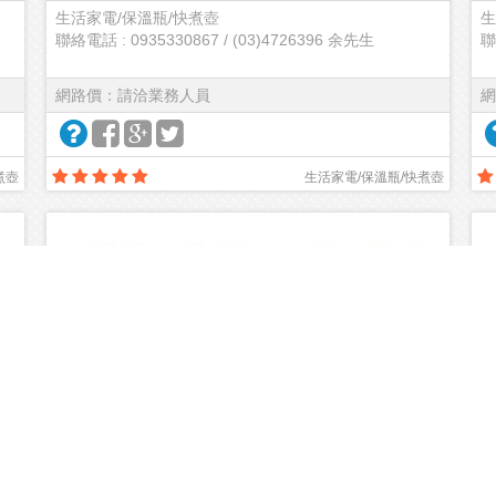
生活家電/保溫瓶/快煮壺
生
聯絡電話 : 0935330867 / (03)4726396 余先生
聯
網路價：請洽業務人員
網
煮壺
生活家電/保溫瓶/快煮壺