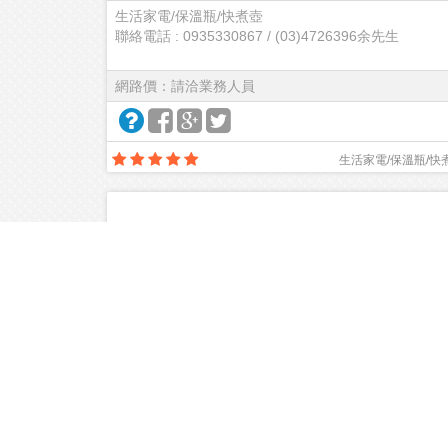
生活家電/保溫瓶/快煮壺
聯絡電話 : 0935330867 / (03)4726396余先生
網路價：請洽業務人員
生活家電/保溫瓶/快