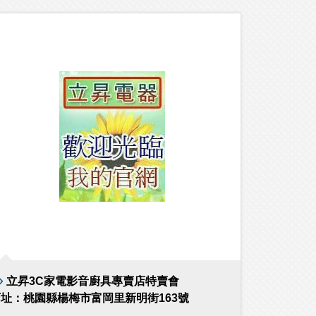
立昇3C家電影音廚具專賣店特賣會
址：桃園縣楊梅市富岡里新明街163號