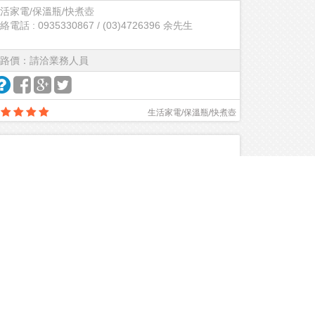
活家電/保溫瓶/快煮壺
絡電話 : 0935330867 / (03)4726396 余先生
路價：請洽業務人員
生活家電/保溫瓶/快煮壺