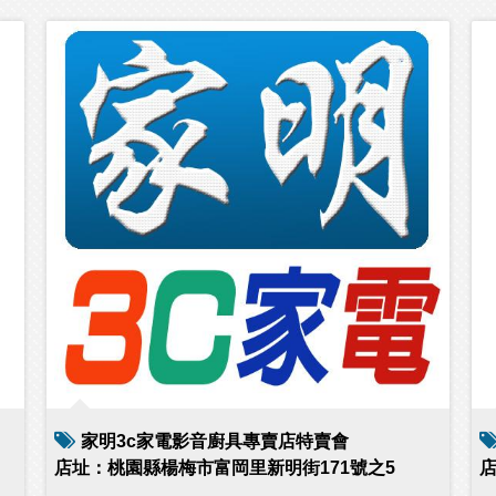
家明3c家電影音廚具專賣店特賣會
店址：桃園縣楊梅市富岡里新明街171號之5
店