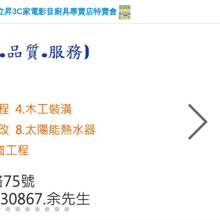
立昇3C家電影音廚具專賣店特賣會