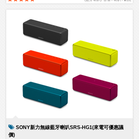
SONY新力無線藍牙喇叭SRS-HG1(來電可優惠議
價)