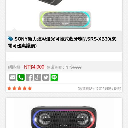
SONY新力炫彩燈光可攜式藍牙喇叭SRS-XB30(來
電可優惠議價)
.....
NT$4,000
網路價：
建議售價：NT$
4,000
(
藍芽喇叭
)
音響 / 喇叭 / 劇院