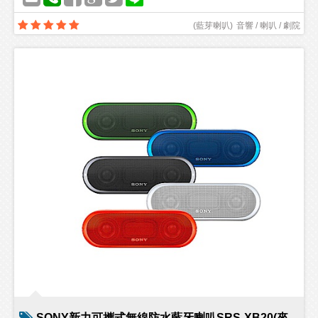
(
藍芽喇叭
)
音響 / 喇叭 / 劇院
SONY新力可攜式無線防水藍牙喇叭SRS-XB20(來