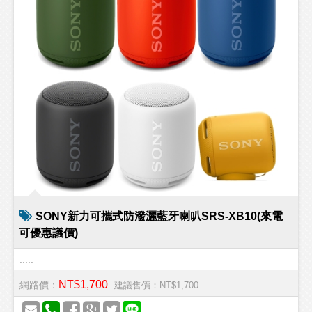
SONY新力可攜式防潑灑藍牙喇叭SRS-XB10(來電
可優惠議價)
.....
NT$1,700
網路價：
建議售價：NT$
1,700