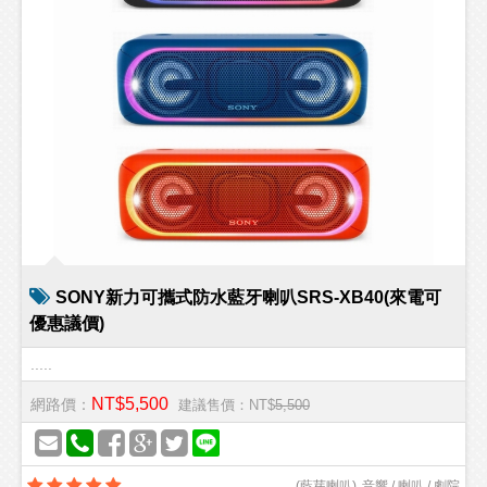
SONY新力可攜式防水藍牙喇叭SRS-XB40(來電可
優惠議價)
.....
NT$5,500
網路價：
建議售價：NT$
5,500
(
藍芽喇叭
)
音響 / 喇叭 / 劇院