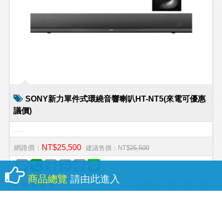
SONY新力單件式環繞音響喇叭HT-NT5(來電可優惠
議價)
.....
NT$25,500
網路價：
建議售價：NT$
25,500
商品總覽
請由此進入
(
藍芽喇叭
)
音響 / 喇叭 / 劇院