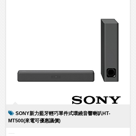
SONY新力藍牙輕巧單件式環繞音響喇叭HT-
MT500(來電可優惠議價)
.....