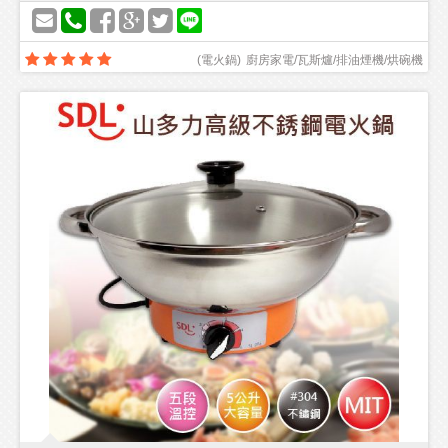
(
電火鍋
)
廚房家電/瓦斯爐/排油煙機/烘碗機