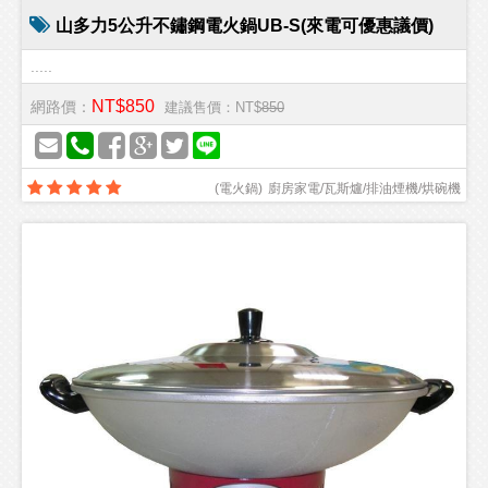
山多力5公升不鏽鋼電火鍋UB-S(來電可優惠議價)
.....
NT$850
網路價：
建議售價：NT$
850
(
電火鍋
)
廚房家電/瓦斯爐/排油煙機/烘碗機