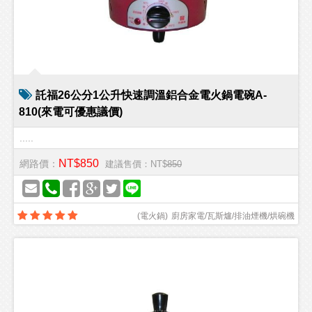
託福26公分1公升快速調溫鋁合金電火鍋電碗A-
810(來電可優惠議價)
.....
NT$850
網路價：
建議售價：NT$
850
(
電火鍋
)
廚房家電/瓦斯爐/排油煙機/烘碗機