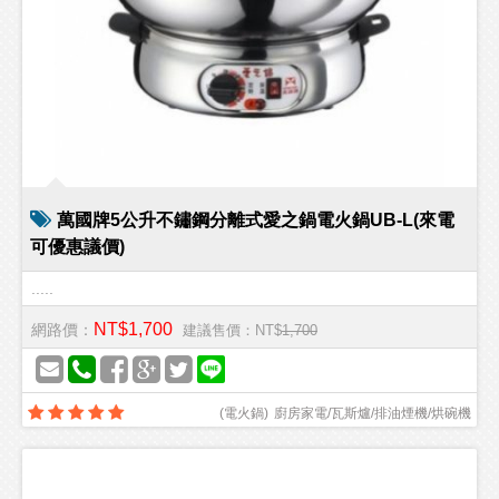
萬國牌5公升不鏽鋼分離式愛之鍋電火鍋UB-L(來電
可優惠議價)
.....
NT$1,700
網路價：
建議售價：NT$
1,700
(
電火鍋
)
廚房家電/瓦斯爐/排油煙機/烘碗機