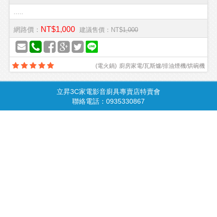
.....
NT$1,000
網路價：
建議售價：NT$
1,000
(
電火鍋
)
廚房家電/瓦斯爐/排油煙機/烘碗機
立昇3C家電影音廚具專賣店特賣會
商品總覽
請由此進入
聯絡電話：0935330867