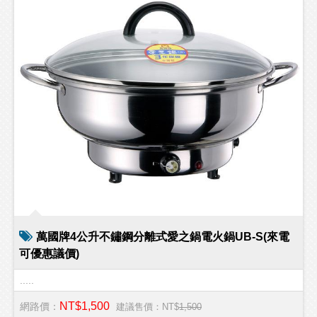
萬國牌4公升不鏽鋼分離式愛之鍋電火鍋UB-S(來電
可優惠議價)
.....
NT$1,500
網路價：
建議售價：NT$
1,500