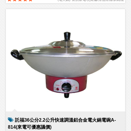
託福36公分2.2公升快速調溫鋁合金電火鍋電碗A-
814(來電可優惠議價)