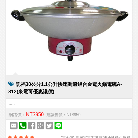
託福30公分1.1公升快速調溫鋁合金電火鍋電碗A-
812(來電可優惠議價)
.....
NT$950
網路價：
建議售價：NT$
950
(
電火鍋
)
廚房家電/瓦斯爐/排油煙機/烘碗機