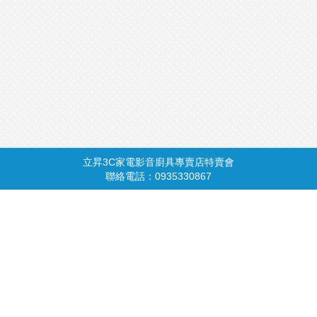
立昇3C家電影音廚具專賣店特賣會
商品總覽
請由此進入
聯絡電話：0935330867